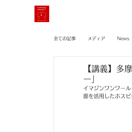
HOME
Imagine One World
全ての記事
メディア
News
八子由理子の不正登記・不正出金
【講義】多
ー」
イマジンワンワール
源を活用したホスピ