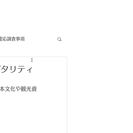
Movie
SNS
About Us
慶応調査事項
ピタリティ
本文化や観光資