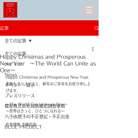
記事
全ての記事
全ての記事
Happy Christmas and Prosperous
New Year 〜The World Can Unite as
メディア
One〜
News
Happy Christmas and Prosperous New Year.
素敵なクリスマスと、新年のご多幸をお祈り申し上
イベント・展示
げます。
プレスリリース
〜The World Can Unite as One〜
蝶屋株式会社高倉慶応調査事項
〜世界はきっと、ひとつになれる〜
八子由理子の不正登記・不正出金
代表理事 手嶋信道
BLUE PROJECT